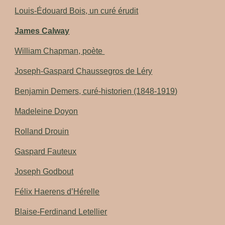
Louis-Édouard Bois, un curé érudit
James Calway
William Chapman, poète
Joseph-Gaspard Chaussegros de Léry
Benjamin Demers, curé-historien (1848-1919)
Madeleine Doyon
Rolland Drouin
Gaspard Fauteux
Joseph Godbout
Félix Haerens d’Hérelle
Blaise-Ferdinand Letellier