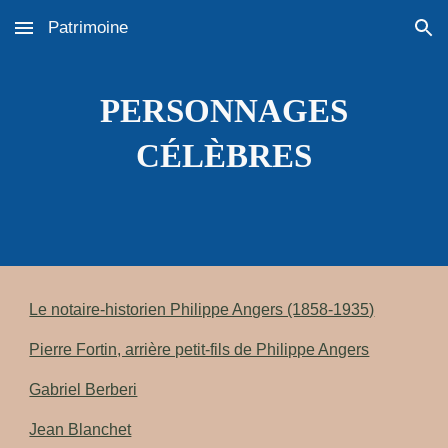
Patrimoine
Skip to main content
Skip to navigation
PERSONNAGES
CÉLÈBRES
Le notaire-historien Philippe Angers (1858-1935)
Pierre Fortin, arrière petit-fils de Philippe Angers
Gabriel Berberi
Jean Blanchet