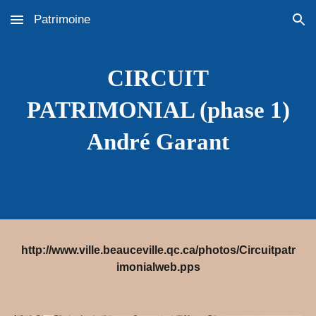
Patrimoine
Skip to main content
Skip to navigation
CIRCUIT
PATRIMONIAL (phase 1)
André Garant
http://www.ville.beauceville.qc.ca/photos/Circuitpatr
imonialweb.pps